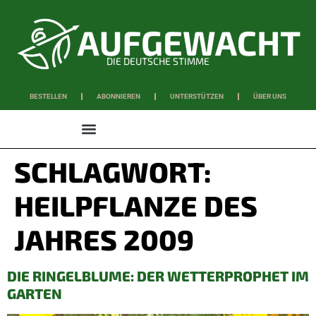
DIE DEUTSCHE STIMME
BESTELLEN
ABONNIEREN
UNTERSTÜTZEN
ÜBER UNS
WISSEN & SCHAFFEN
SCHLAGWORT:
HEILPFLANZE DES
JAHRES 2009
DIE RINGELBLUME: DER WETTERPROPHET IM
GARTEN