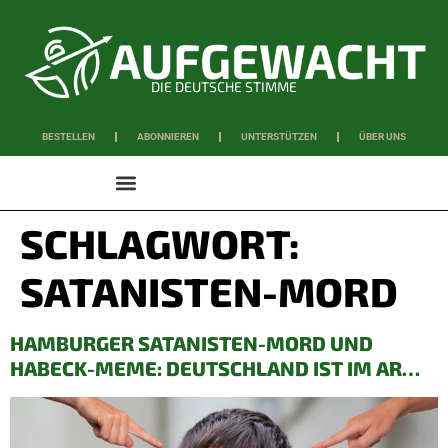
DIE DEUTSCHE STIMME
BESTELLEN
ABONNIEREN
UNTERSTÜTZEN
ÜBER UNS
WISSEN & SCHAFFEN
SCHLAGWORT:
SATANISTEN-MORD
HAMBURGER SATANISTEN-MORD UND
HABECK-MEME: DEUTSCHLAND IST IM AR…