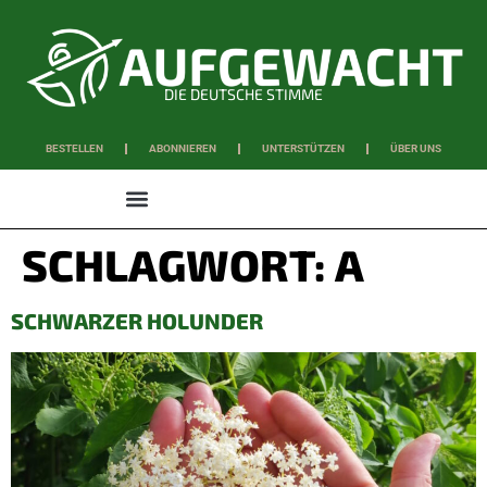
DIE DEUTSCHE STIMME
BESTELLEN
ABONNIEREN
UNTERSTÜTZEN
ÜBER UNS
WISSEN & SCHAFFEN
SCHLAGWORT:
A
SCHWARZER HOLUNDER