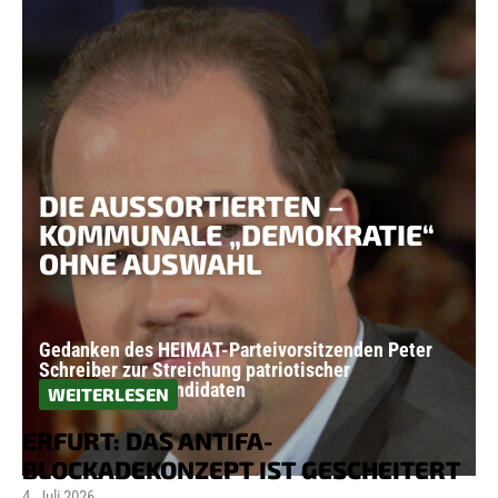
DIE AUSSORTIERTEN –
KOMMUNALE „DEMOKRATIE“
OHNE AUSWAHL
Gedanken des HEIMAT-Parteivorsitzenden Peter
Schreiber zur Streichung patriotischer
Bürgermeisterkandidaten
WEITERLESEN
ERFURT: DAS ANTIFA-
BLOCKADEKONZEPT IST GESCHEITERT
4. Juli 2026