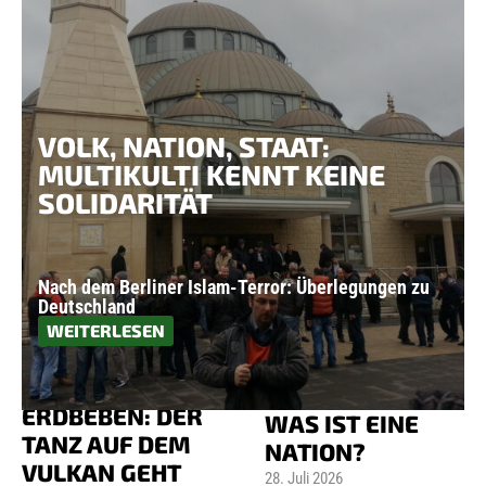
VOLK, NATION, STAAT:
MULTIKULTI KENNT KEINE
SOLIDARITÄT
Nach dem Berliner Islam-Terror: Überlegungen zu
Deutschland
WEITERLESEN
NACH DEM
BERLINER
NACH DEM NEAPEL-
ISLAM-TERROR:
ERDBEBEN: DER
WAS IST EINE
TANZ AUF DEM
NATION?
VULKAN GEHT
28. Juli 2026