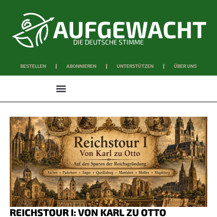
DIE DEUTSCHE STIMME
BESTELLEN
ABONNIEREN
UNTERSTÜTZEN
ÜBER UNS
WISSEN & SCHAFFEN
REICHSTOUR I: VON KARL ZU OTTO