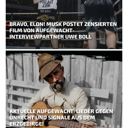
BRAVO, ELON! MUSK POSTET ZENSIERTEN
FILM VON AUFGEWACHT-
INTERVIEWPARTNER UWE BOLL
AKTUELLE AUFGEWACHT: LIEDER GEGEN
UNRECHT UND SIGNALE AUS DEM
ERZGEBIRGE!