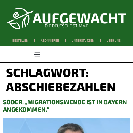
DIE DEUTSCHE STIMME
BESTELLEN
ABONNIEREN
UNTERSTÜTZEN
ÜBER UNS
WISSEN & SCHAFFEN
SCHLAGWORT:
ABSCHIEBEZAHLEN
SÖDER: „MIGRATIONSWENDE IST IN BAYERN
ANGEKOMMEN.“