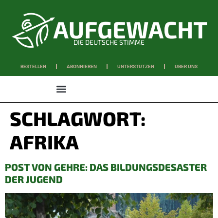
DIE DEUTSCHE STIMME
BESTELLEN
ABONNIEREN
UNTERSTÜTZEN
ÜBER UNS
WISSEN & SCHAFFEN
SCHLAGWORT:
AFRIKA
POST VON GEHRE: DAS BILDUNGSDESASTER
DER JUGEND