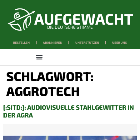
DIE DEUTSCHE STIMME
BESTELLEN
ABONNIEREN
UNTERSTÜTZEN
ÜBER UNS
WISSEN & SCHAFFEN
SCHLAGWORT:
AGGROTECH
[:SITD:]: AUDIOVISUELLE STAHLGEWITTER IN
DER AGRA