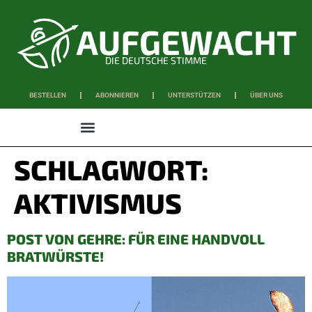
DIE DEUTSCHE STIMME
BESTELLEN
ABONNIEREN
UNTERSTÜTZEN
ÜBER UNS
WISSEN & SCHAFFEN
SCHLAGWORT:
AKTIVISMUS
POST VON GEHRE: FÜR EINE HANDVOLL
BRATWÜRSTE!