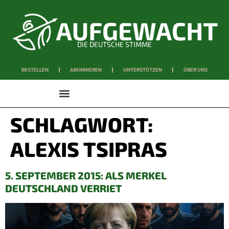
DIE DEUTSCHE STIMME
BESTELLEN
ABONNIEREN
UNTERSTÜTZEN
ÜBER UNS
WISSEN & SCHAFFEN
SCHLAGWORT:
ALEXIS TSIPRAS
5. SEPTEMBER 2015: ALS MERKEL
DEUTSCHLAND VERRIET