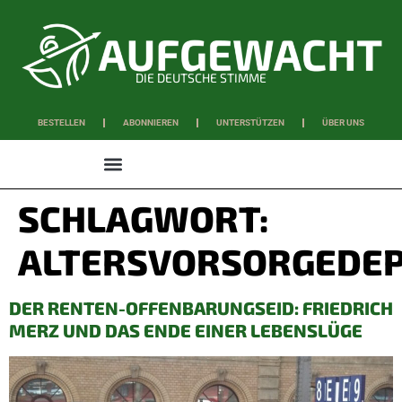
DIE DEUTSCHE STIMME
BESTELLEN
ABONNIEREN
UNTERSTÜTZEN
ÜBER UNS
WISSEN & SCHAFFEN
SCHLAGWORT:
ALTERSVORSORGEDE
DER RENTEN-OFFENBARUNGSEID: FRIEDRICH
MERZ UND DAS ENDE EINER LEBENSLÜGE