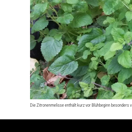
Die Zitronenmelisse enthält kurz vor Blühbeginn besonders v