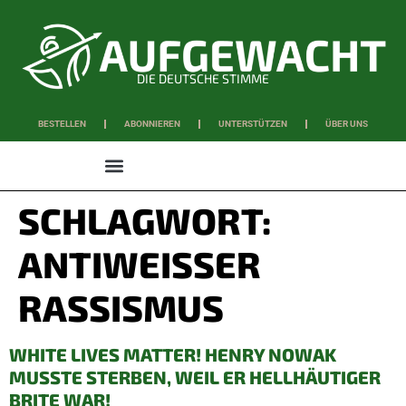
DIE DEUTSCHE STIMME
BESTELLEN
ABONNIEREN
UNTERSTÜTZEN
ÜBER UNS
WISSEN & SCHAFFEN
SCHLAGWORT:
ANTIWEISSER R
ASSISMUS
WHITE LIVES MATTER! HENRY NOWAK
MUSSTE STERBEN, WEIL ER HELLHÄUTIGER
BRITE WAR!