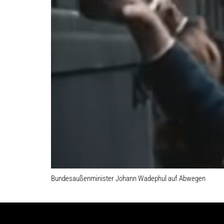
Bundesaußenminister Johann Wadephul auf Abwegen