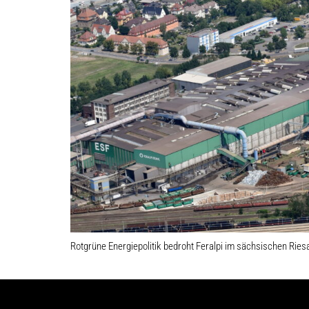
Rotgrüne Energiepolitik bedroht Feralpi im sächsischen Ries