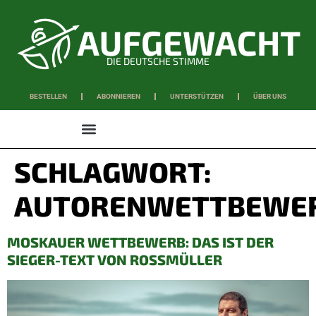
DIE DEUTSCHE STIMME
BESTELLEN
ABONNIEREN
UNTERSTÜTZEN
ÜBER UNS
WISSEN & SCHAFFEN
SCHLAGWORT:
AUTORENWETTBEWE
MOSKAUER WETTBEWERB: DAS IST DER
SIEGER-TEXT VON ROSSMÜLLER