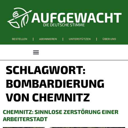
DIE DEUTSCHE STIMME
BESTELLEN
ABONNIEREN
UNTERSTÜTZEN
ÜBER UNS
WISSEN & SCHAFFEN
SCHLAGWORT:
BOMBARDIERUNG
VON CHEMNITZ
CHEMNITZ: SINNLOSE ZERSTÖRUNG EINER
ARBEITERSTADT