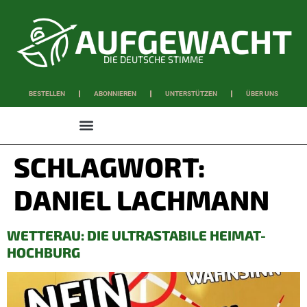
DIE DEUTSCHE STIMME
BESTELLEN
ABONNIEREN
UNTERSTÜTZEN
ÜBER UNS
WISSEN & SCHAFFEN
SCHLAGWORT:
DANIEL LACHMANN
WETTERAU: DIE ULTRASTABILE HEIMAT-
HOCHBURG