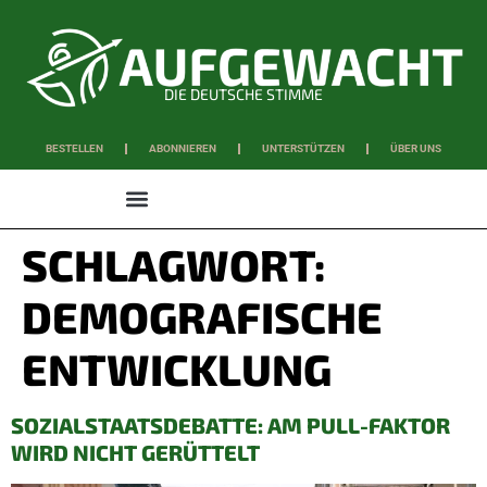
DIE DEUTSCHE STIMME
BESTELLEN
ABONNIEREN
UNTERSTÜTZEN
ÜBER UNS
WISSEN & SCHAFFEN
SCHLAGWORT:
DEMOGRAFISCHE
ENTWICKLUNG
SOZIALSTAATSDEBATTE: AM PULL-FAKTOR
WIRD NICHT GERÜTTELT