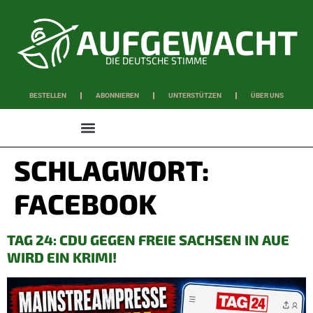
DIE DEUTSCHE STIMME
BESTELLEN
ABONNIEREN
UNTERSTÜTZEN
ÜBER UNS
WISSEN & SCHAFFEN
SCHLAGWORT:
FACEBOOK
TAG 24: CDU GEGEN FREIE SACHSEN IN AUE
WIRD EIN KRIMI!