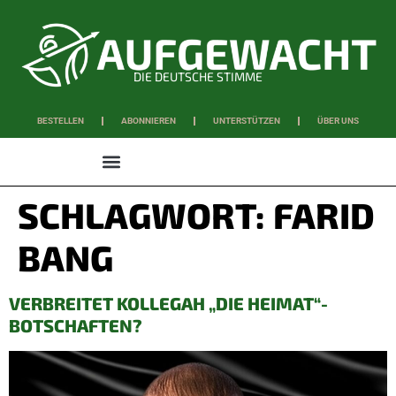
DIE DEUTSCHE STIMME
BESTELLEN
ABONNIEREN
UNTERSTÜTZEN
ÜBER UNS
WISSEN & SCHAFFEN
SCHLAGWORT:
FARID
BANG
VERBREITET KOLLEGAH „DIE HEIMAT“-
BOTSCHAFTEN?