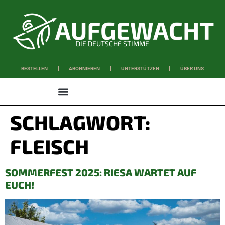
DIE DEUTSCHE STIMME
BESTELLEN
ABONNIEREN
UNTERSTÜTZEN
ÜBER UNS
WISSEN & SCHAFFEN
SCHLAGWORT:
FLEISCH
SOMMERFEST 2025: RIESA WARTET AUF
EUCH!