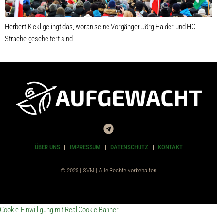
Herbert Kickl gelingt das, woran seine Vorgänger Jörg Haider und HC
Strache gescheitert sind
ÜBER UNS
IMPRESSUM
DATENSCHUTZ
KONTAKT
© 2025 | SVM | Alle Rechte vorbehalten
Cookie-Einwilligung mit Real Cookie Banner