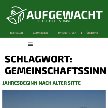
DIE DEUTSCHE STIMME
BESTELLEN
ABONNIEREN
UNTERSTÜTZEN
ÜBER UNS
WISSEN & SCHAFFEN
SCHLAGWORT:
GEMEINSCHAFTSSINN
JAHRESBEGINN NACH ALTER SITTE