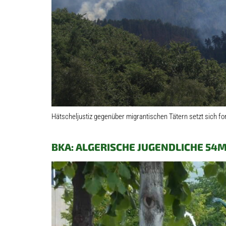
Hätscheljustiz gegenüber migrantischen Tätern setzt sich fo
BKA: ALGERISCHE JUGENDLICHE 54