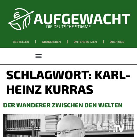
DIE DEUTSCHE STIMME
BESTELLEN
ABONNIEREN
UNTERSTÜTZEN
ÜBER UNS
WISSEN & SCHAFFEN
SCHLAGWORT:
KARL-
HEINZ KURRAS
DER WANDERER ZWISCHEN DEN WELTEN