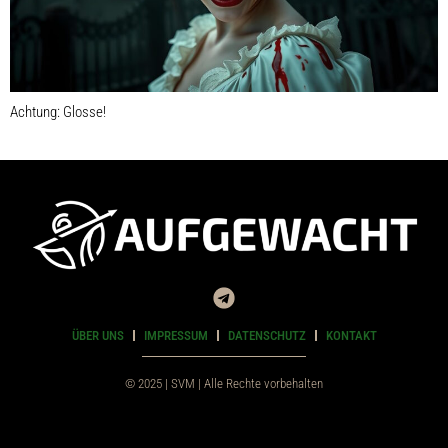
Achtung: Glosse!
ÜBER UNS
IMPRESSUM
DATENSCHUTZ
KONTAKT
© 2025 | SVM | Alle Rechte vorbehalten