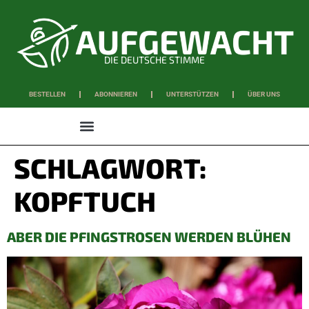
DIE DEUTSCHE STIMME
BESTELLEN
ABONNIEREN
UNTERSTÜTZEN
ÜBER UNS
WISSEN & SCHAFFEN
SCHLAGWORT:
KOPFTUCH
ABER DIE PFINGSTROSEN WERDEN BLÜHEN