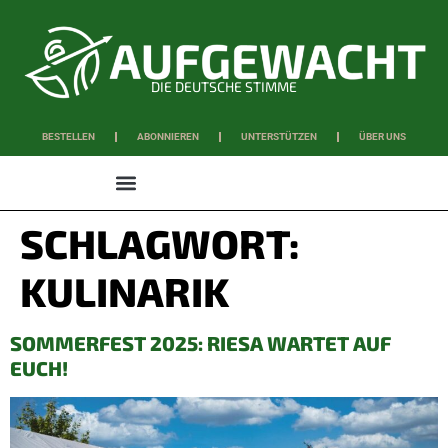
DIE DEUTSCHE STIMME
BESTELLEN
ABONNIEREN
UNTERSTÜTZEN
ÜBER UNS
WISSEN & SCHAFFEN
SCHLAGWORT:
KULINARIK
SOMMERFEST 2025: RIESA WARTET AUF
EUCH!