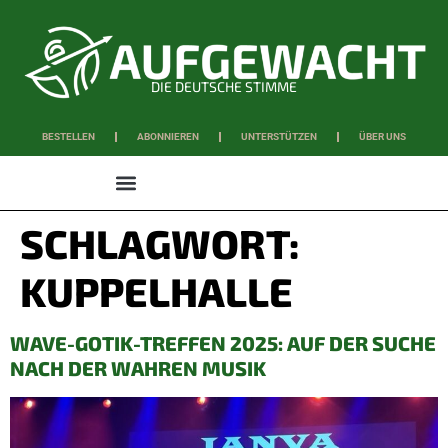
DIE DEUTSCHE STIMME
BESTELLEN
ABONNIEREN
UNTERSTÜTZEN
ÜBER UNS
WISSEN & SCHAFFEN
SCHLAGWORT:
KUPPELHALLE
WAVE-GOTIK-TREFFEN 2025: AUF DER SUCHE
NACH DER WAHREN MUSIK