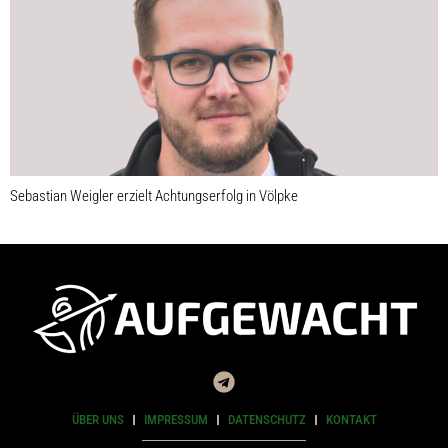
Sebastian Weigler erzielt Achtungserfolg in Völpke
ÜBER UNS
IMPRESSUM
DATENSCHUTZ
KONTAKT