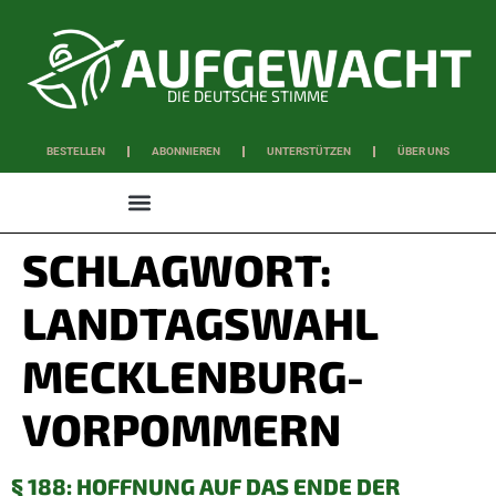
DIE DEUTSCHE STIMME
BESTELLEN
ABONNIEREN
UNTERSTÜTZEN
ÜBER UNS
WISSEN & SCHAFFEN
SCHLAGWORT:
LANDTAGSWAHL
MECKLENBURG-
VORPOMMERN
§ 188: HOFFNUNG AUF DAS ENDE DER