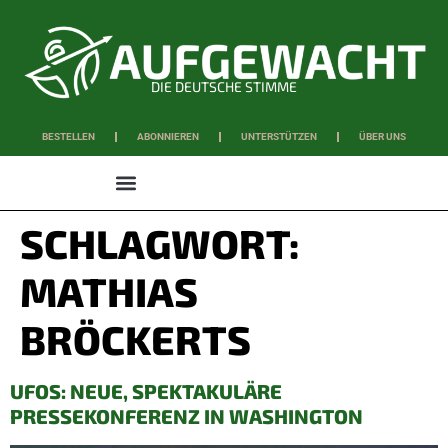
DIE DEUTSCHE STIMME
BESTELLEN
ABONNIEREN
UNTERSTÜTZEN
ÜBER UNS
WISSEN & SCHAFFEN
SCHLAGWORT:
MATHIAS
BRÖCKERTS
UFOS: NEUE, SPEKTAKULÄRE
PRESSEKONFERENZ IN WASHINGTON