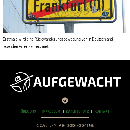
Erstmals wird eine Rückwanderungsbewegung von in Deutschland
lebenden Polen verzeichnet.
ÜBER UNS
IMPRESSUM
DATENSCHUTZ
KONTAKT
© 2025 | SVM | Alle Rechte vorbehalten