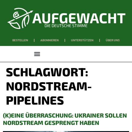
DIE DEUTSCHE STIMME
BESTELLEN
ABONNIEREN
UNTERSTÜTZEN
ÜBER UNS
WISSEN & SCHAFFEN
SCHLAGWORT:
NORDSTREAM-
PIPELINES
(K)EINE ÜBERRASCHUNG: UKRAINER SOLLEN
NORDSTREAM GESPRENGT HABEN