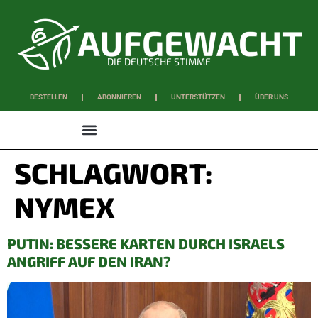
DIE DEUTSCHE STIMME
BESTELLEN
ABONNIEREN
UNTERSTÜTZEN
ÜBER UNS
WISSEN & SCHAFFEN
SCHLAGWORT:
NYMEX
PUTIN: BESSERE KARTEN DURCH ISRAELS
ANGRIFF AUF DEN IRAN?