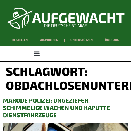
DIE DEUTSCHE STIMME
BESTELLEN
ABONNIEREN
UNTERSTÜTZEN
ÜBER UNS
WISSEN & SCHAFFEN
SCHLAGWORT:
OBDACHLOSENUNTER
MARODE POLIZEI: UNGEZIEFER,
SCHIMMELIGE WACHEN UND KAPUTTE
DIENSTFAHRZEUGE