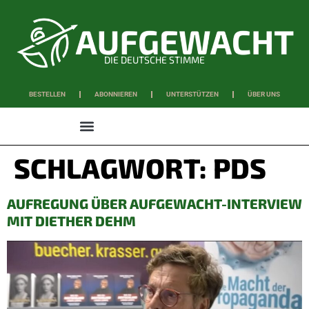
DIE DEUTSCHE STIMME
BESTELLEN
ABONNIEREN
UNTERSTÜTZEN
ÜBER UNS
WISSEN & SCHAFFEN
SCHLAGWORT:
PDS
AUFREGUNG ÜBER AUFGEWACHT-INTERVIEW
MIT DIETHER DEHM