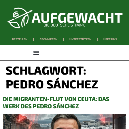
DIE DEUTSCHE STIMME
BESTELLEN
ABONNIEREN
UNTERSTÜTZEN
ÜBER UNS
WISSEN & SCHAFFEN
SCHLAGWORT:
PEDRO SÁNCHEZ
DIE MIGRANTEN-FLUT VON CEUTA: DAS
WERK DES PEDRO SÁNCHEZ