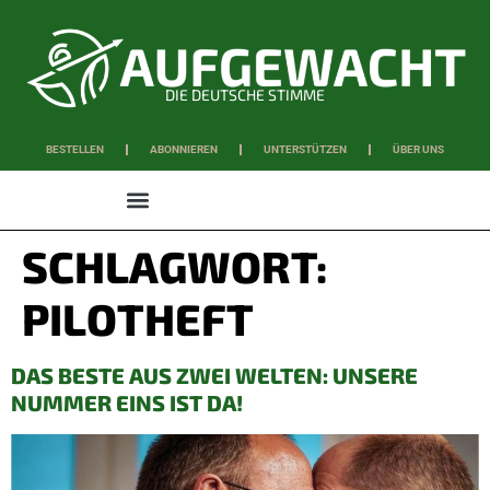
DIE DEUTSCHE STIMME
BESTELLEN
ABONNIEREN
UNTERSTÜTZEN
ÜBER UNS
WISSEN & SCHAFFEN
SCHLAGWORT:
PILOTHEFT
DAS BESTE AUS ZWEI WELTEN: UNSERE
NUMMER EINS IST DA!