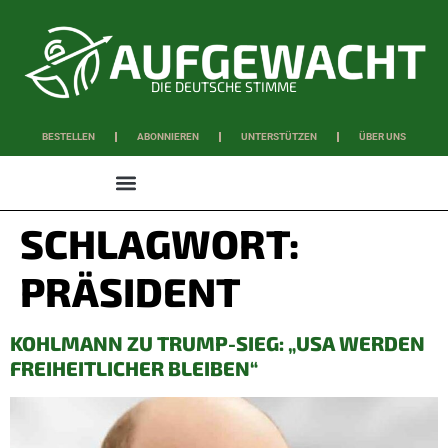
DIE DEUTSCHE STIMME
BESTELLEN
ABONNIEREN
UNTERSTÜTZEN
ÜBER UNS
WISSEN & SCHAFFEN
SCHLAGWORT:
PRÄSIDENT
KOHLMANN ZU TRUMP-SIEG: „USA WERDEN
FREIHEITLICHER BLEIBEN“