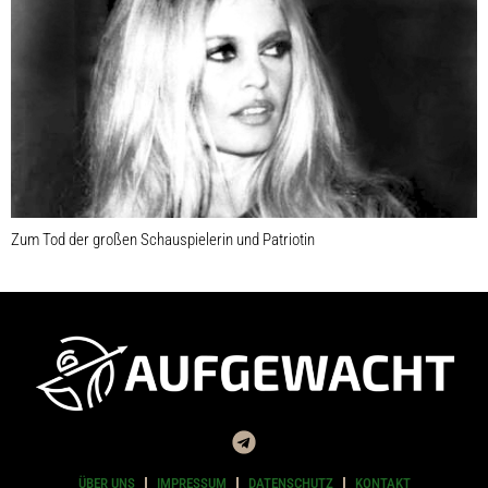
Zum Tod der großen Schauspielerin und Patriotin
ÜBER UNS
IMPRESSUM
DATENSCHUTZ
KONTAKT