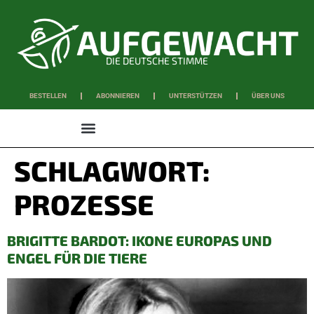
DIE DEUTSCHE STIMME
BESTELLEN
ABONNIEREN
UNTERSTÜTZEN
ÜBER UNS
WISSEN & SCHAFFEN
SCHLAGWORT:
PROZESSE
BRIGITTE BARDOT: IKONE EUROPAS UND
ENGEL FÜR DIE TIERE