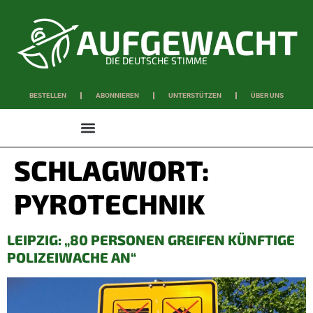
DIE DEUTSCHE STIMME
BESTELLEN
ABONNIEREN
UNTERSTÜTZEN
ÜBER UNS
WISSEN & SCHAFFEN
SCHLAGWORT:
PYROTECHNIK
LEIPZIG: „80 PERSONEN GREIFEN KÜNFTIGE
POLIZEIWACHE AN“