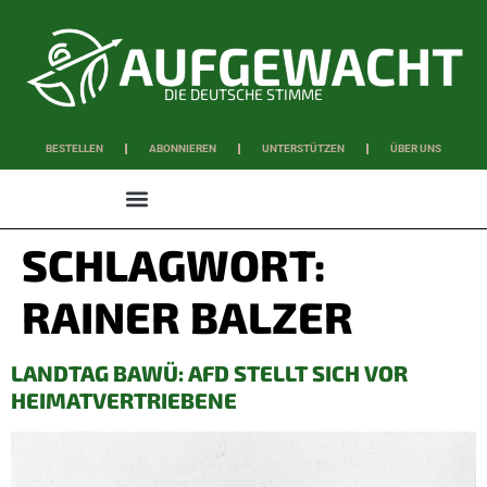
DIE DEUTSCHE STIMME
BESTELLEN
ABONNIEREN
UNTERSTÜTZEN
ÜBER UNS
WISSEN & SCHAFFEN
SCHLAGWORT:
RAINER BALZER
LANDTAG BAWÜ: AFD STELLT SICH VOR
HEIMATVERTRIEBENE