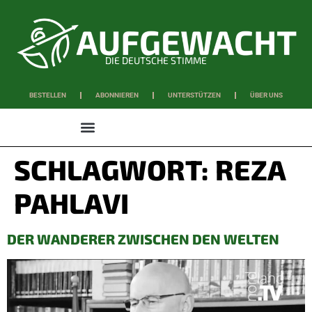
DIE DEUTSCHE STIMME
BESTELLEN
ABONNIEREN
UNTERSTÜTZEN
ÜBER UNS
WISSEN & SCHAFFEN
SCHLAGWORT:
REZA
PAHLAVI
DER WANDERER ZWISCHEN DEN WELTEN