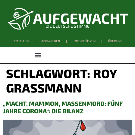
DIE DEUTSCHE STIMME
BESTELLEN
ABONNIEREN
UNTERSTÜTZEN
ÜBER UNS
WISSEN & SCHAFFEN
SCHLAGWORT:
ROY
GRASSMANN
„MACHT, MAMMON, MASSENMORD: FÜNF
JAHRE CORONA“: DIE BILANZ