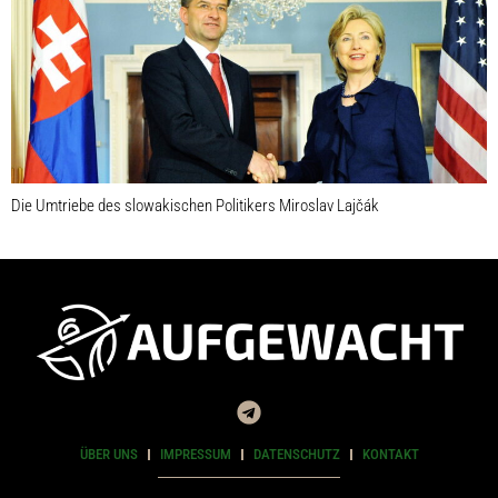
Die Umtriebe des slowakischen Politikers Miroslav Lajčák
ÜBER UNS
IMPRESSUM
DATENSCHUTZ
KONTAKT