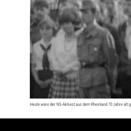
Heute wäre der NS-Aktivist aus dem Rheinland 70 Jahre alt 