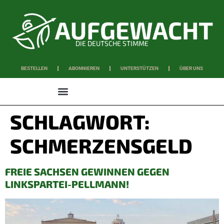
DIE DEUTSCHE STIMME
BESTELLEN
ABONNIEREN
UNTERSTÜTZEN
ÜBER UNS
WISSEN & SCHAFFEN
SCHLAGWORT:
SCHMERZENSGELD
FREIE SACHSEN GEWINNEN GEGEN
LINKSPARTEI-PELLMANN!