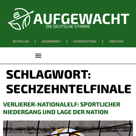
DIE DEUTSCHE STIMME
BESTELLEN
ABONNIEREN
UNTERSTÜTZEN
ÜBER UNS
WISSEN & SCHAFFEN
SCHLAGWORT:
SECHZEHNTELFINALE
VERLIERER-NATIONALELF: SPORTLICHER
NIEDERGANG UND LAGE DER NATION