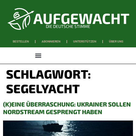
DIE DEUTSCHE STIMME
BESTELLEN
ABONNIEREN
UNTERSTÜTZEN
ÜBER UNS
WISSEN & SCHAFFEN
SCHLAGWORT:
SEGELYACHT
(K)EINE ÜBERRASCHUNG: UKRAINER SOLLEN
NORDSTREAM GESPRENGT HABEN