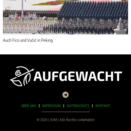
Auch Fico und Vučić in Peking.
ÜBER UNS
IMPRESSUM
DATENSCHUTZ
KONTAKT
© 2025 | SVM | Alle Rechte vorbehalten